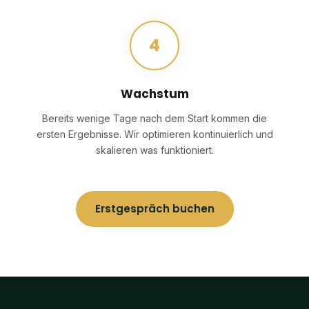
4
Wachstum
Bereits wenige Tage nach dem Start kommen die
ersten Ergebnisse. Wir optimieren kontinuierlich und
skalieren was funktioniert.
Erstgespräch buchen
Wir nutzen Cookies und externe Dienste, um dir die
bestmögliche Erfahrung auf unserer Website zu bieten.
Einstellungen
Ablehnen
Das ist ok
WEIL BUSINESS MEHR BEDEUTET ALS UMSATZ